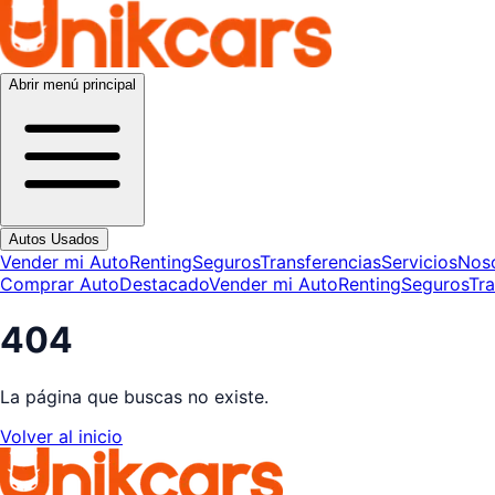
Abrir menú principal
Autos Usados
Vender mi Auto
Renting
Seguros
Transferencias
Servicios
Nos
Comprar Auto
Destacado
Vender mi Auto
Renting
Seguros
Tra
404
La página que buscas no existe.
Volver al inicio