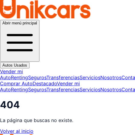
Abrir menú principal
Autos Usados
Vender mi
Auto
Renting
Seguros
Transferencias
Servicios
Nosotros
Conta
Comprar Auto
Destacado
Vender mi
Auto
Renting
Seguros
Transferencias
Servicios
Nosotros
Conta
404
La página que buscas no existe.
Volver al inicio