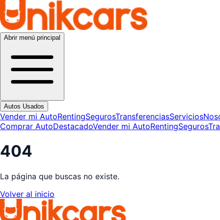
Abrir menú principal
Autos Usados
Vender mi Auto
Renting
Seguros
Transferencias
Servicios
Nos
Comprar Auto
Destacado
Vender mi Auto
Renting
Seguros
Tra
404
La página que buscas no existe.
Volver al inicio