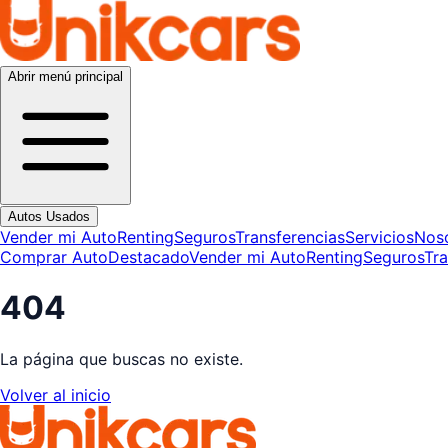
Abrir menú principal
Autos Usados
Vender mi Auto
Renting
Seguros
Transferencias
Servicios
Nos
Comprar Auto
Destacado
Vender mi Auto
Renting
Seguros
Tra
404
La página que buscas no existe.
Volver al inicio