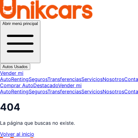
Abrir menú principal
Autos Usados
Vender mi
Auto
Renting
Seguros
Transferencias
Servicios
Nosotros
Conta
Comprar Auto
Destacado
Vender mi
Auto
Renting
Seguros
Transferencias
Servicios
Nosotros
Conta
404
La página que buscas no existe.
Volver al inicio