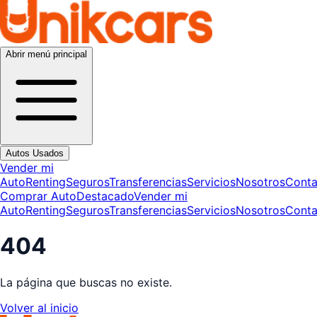
Abrir menú principal
Autos Usados
Vender mi
Auto
Renting
Seguros
Transferencias
Servicios
Nosotros
Conta
Comprar Auto
Destacado
Vender mi
Auto
Renting
Seguros
Transferencias
Servicios
Nosotros
Conta
404
La página que buscas no existe.
Volver al inicio