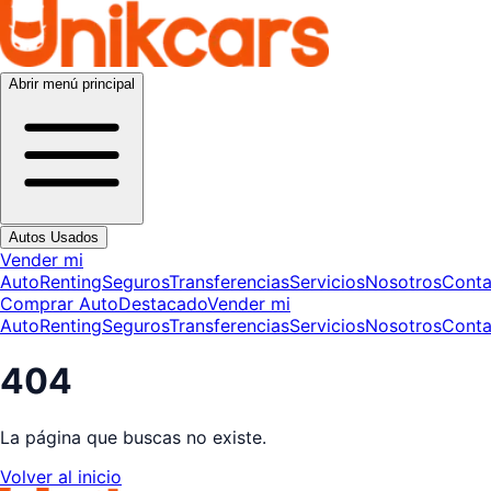
Abrir menú principal
Autos Usados
Vender mi
Auto
Renting
Seguros
Transferencias
Servicios
Nosotros
Conta
Comprar Auto
Destacado
Vender mi
Auto
Renting
Seguros
Transferencias
Servicios
Nosotros
Conta
404
La página que buscas no existe.
Volver al inicio