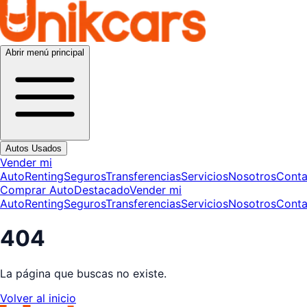
Abrir menú principal
Autos Usados
Vender mi
Auto
Renting
Seguros
Transferencias
Servicios
Nosotros
Conta
Comprar Auto
Destacado
Vender mi
Auto
Renting
Seguros
Transferencias
Servicios
Nosotros
Conta
404
La página que buscas no existe.
Volver al inicio