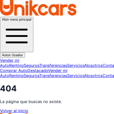
Abrir menú principal
Autos Usados
Vender mi
Auto
Renting
Seguros
Transferencias
Servicios
Nosotros
Conta
Comprar Auto
Destacado
Vender mi
Auto
Renting
Seguros
Transferencias
Servicios
Nosotros
Conta
404
La página que buscas no existe.
Volver al inicio