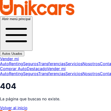
Abrir menú principal
Autos Usados
Vender mi
Auto
Renting
Seguros
Transferencias
Servicios
Nosotros
Conta
Comprar Auto
Destacado
Vender mi
Auto
Renting
Seguros
Transferencias
Servicios
Nosotros
Conta
404
La página que buscas no existe.
Volver al inicio