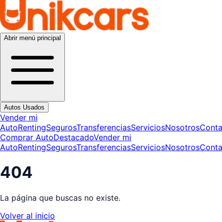
Abrir menú principal
Autos Usados
Vender mi
Auto
Renting
Seguros
Transferencias
Servicios
Nosotros
Conta
Comprar Auto
Destacado
Vender mi
Auto
Renting
Seguros
Transferencias
Servicios
Nosotros
Conta
404
La página que buscas no existe.
Volver al inicio