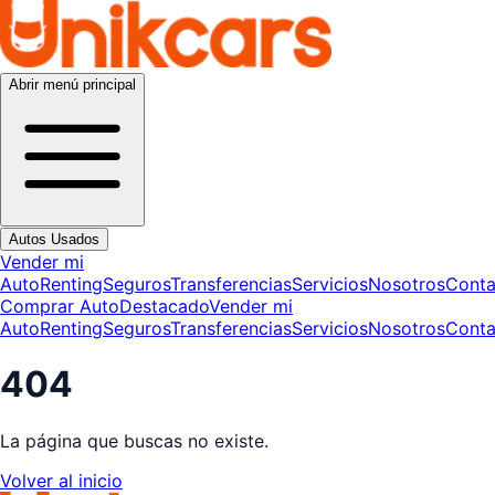
Abrir menú principal
Autos Usados
Vender mi
Auto
Renting
Seguros
Transferencias
Servicios
Nosotros
Conta
Comprar Auto
Destacado
Vender mi
Auto
Renting
Seguros
Transferencias
Servicios
Nosotros
Conta
404
La página que buscas no existe.
Volver al inicio