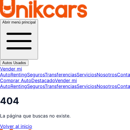
Abrir menú principal
Autos Usados
Vender mi
Auto
Renting
Seguros
Transferencias
Servicios
Nosotros
Conta
Comprar Auto
Destacado
Vender mi
Auto
Renting
Seguros
Transferencias
Servicios
Nosotros
Conta
404
La página que buscas no existe.
Volver al inicio