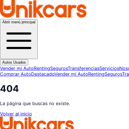
Abrir menú principal
Autos Usados
Vender mi Auto
Renting
Seguros
Transferencias
Servicios
Nos
Comprar Auto
Destacado
Vender mi Auto
Renting
Seguros
Tra
404
La página que buscas no existe.
Volver al inicio