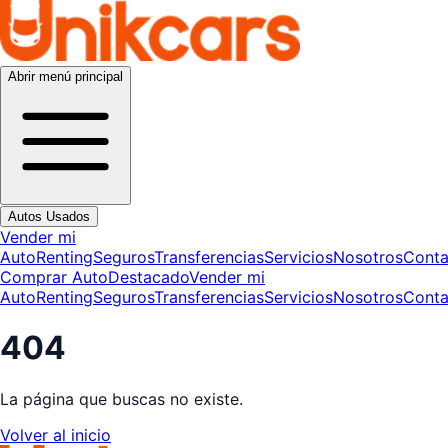
Abrir menú principal
Autos Usados
Vender mi
Auto
Renting
Seguros
Transferencias
Servicios
Nosotros
Conta
Comprar Auto
Destacado
Vender mi
Auto
Renting
Seguros
Transferencias
Servicios
Nosotros
Conta
404
La página que buscas no existe.
Volver al inicio